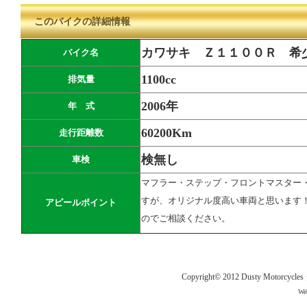
このバイクの詳細情報
カワサキ Ｚ１１００Ｒ 希
バイク名
1100cc
排気量
2006年
年 式
60200Km
走行距離数
検無し
車検
マフラー・ステップ・フロントマスター
すが、オリジナル度高い車両と思います
アピールポイント
のでご相談ください。
Copyright© 2012
Dusty Motor
Web